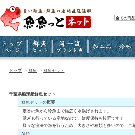
トップ
>
鮮魚
>
鮮魚セット
千葉県船形産鮮魚セット
:
鮮魚セットの概要
定番の魚から珍魚まで幅広く水揚げされます。
活〆も行っている産地なので、鮮度保持も抜群です！
様々な漁法で漁を行うため、大きさや種類も多いので、ご
値段