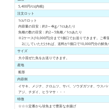
5,400円/cs(内税)
注文ロット
1cs/1ロット
内容量の目安：約3～4kg／1csあたり
魚種の数の目安：約2～5魚種／1csあたり
※2ケース(10,000円)分まで1個口でお送りできます。ご
2にしていただければ、送料が1個口で10,000円分の鮮
サイズ
大小混ぜた魚をお送りできます。
産地
船形
内容例
イサキ、メジナ、クロムツ、サバ、ソウダガツオ、ウスバ
アジ、チダイ、ヒラマサ・・・
特徴
☆☆☆定番から珍魚まで豊富な水揚げ