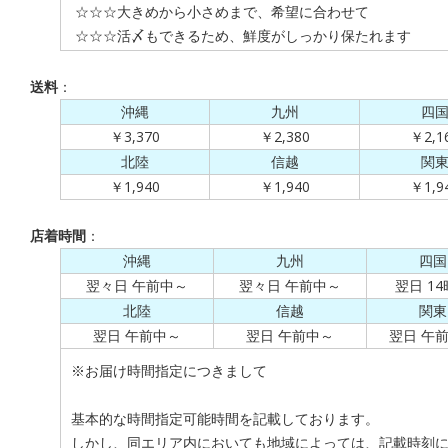
☆☆☆大きめから小さめまで、希望に合わせて
☆☆☆活〆もできるため、鮮度がしっかり保たれます
送料
：
沖縄
九州
四
￥3,370
￥2,380
￥2,1
北陸
信越
関
￥1,940
￥1,940
￥1,9
店着時間
：
沖縄
九州
四国
翌々日 午前中～
翌々日 午前中～
翌日 1
北陸
信越
関東
翌日 午前中～
翌日 午前中～
翌日 午
※お届け時間指定につきまして
基本的な時間指定可能時間を記載しております。
しかし、同エリア内においても地域によっては、記載時刻