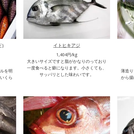
)
イトヒキアジ
1,404円/kg
大きいサイズですと脂がかなりのっており
一度食べると癖になります。小さくても、
ルを明
薄造り
サッパリとした味わいです。
いくら
から揚