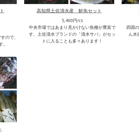
ト
高知県土佐清水産 鮮魚セット
5,400円/cs
中央市場ではあまり見かけない魚種が豊富で
四国
す。土佐清水ブランドの「清水サバ」がセッ
ん水
ですので、
トに入ることも多々あります！
す。
ト