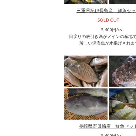
三重県紀伊長島産 鮮魚セッ
SOLD OUT
5,400円/cs
日戻りの底引き漁がメインの産地
珍しい深海魚が水揚げされま
長崎県野母崎産 鮮魚セッ
5,400円/cs