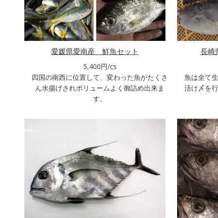
愛媛県愛南産 鮮魚セット
長崎
5,400円/cs
四国の南西に位置して、変わった魚がたくさ
魚は全て
ん水揚げされボリュームよく御詰め出来ま
活け〆を
す。