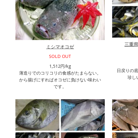
三重
ミシマオコゼ
SOLD OUT
1,512円/kg
日戻りの
薄造りでのコリコリの食感がたまらない。
珍し
から揚げにすればオコゼに負けない味わい
です。