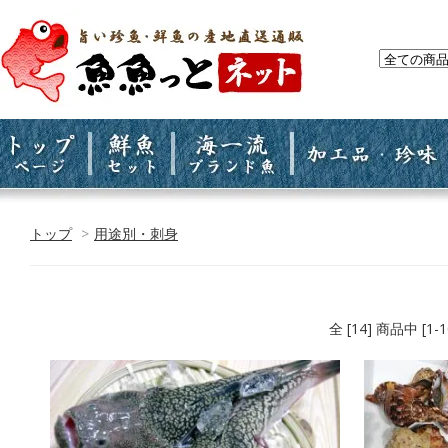
トップ
>
用途別・刺身
全 [14] 商品中 