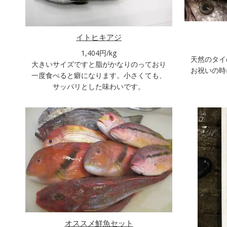
イトヒキアジ
1,404円/kg
天然のタイ
大きいサイズですと脂がかなりのっており
お祝いの時
一度食べると癖になります。小さくても、
サッパリとした味わいです。
オススメ鮮魚セット