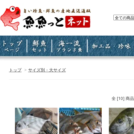
トップ
>
サイズ別・大サイズ
全 [10] 