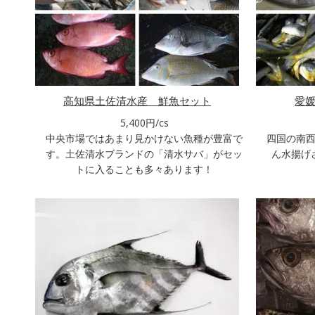
高知県土佐清水産 鮮魚セット
愛
5,400円/cs
中央市場ではあまり見かけない魚種が豊富で
四国の南
す。土佐清水ブランドの「清水サバ」がセッ
ん水揚げ
トに入ることも多々あります！