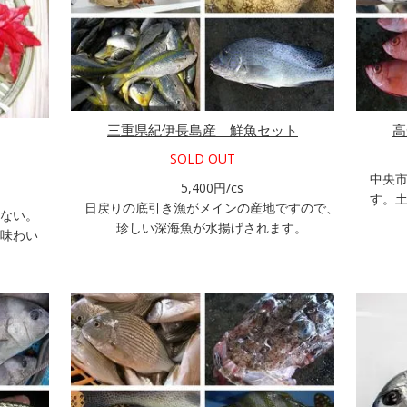
三重県紀伊長島産 鮮魚セット
高
SOLD OUT
中央
5,400円/cs
す。
日戻りの底引き漁がメインの産地ですので、
ない。
珍しい深海魚が水揚げされます。
味わい