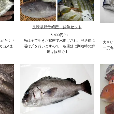
長崎県野母崎産 鮮魚セット
5,400円/cs
魚がたくさ
魚は全て生きた状態で水揚げされ、発送前に
大きい
め出来ま
活け〆を行いますので、各店舗に到着時の鮮
一度食
度は抜群です。