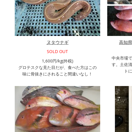
ヌタウナギ
高知
SOLD OUT
中央市場
1,600円/kg(外税)
す。土佐
グロテスクな見た目だが、食べた方はこの
ト
味に骨抜きにされること間違いなし！