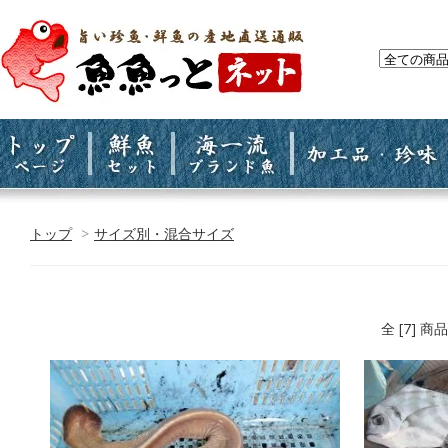
トップ
>
サイズ別・混合サイズ
全 [7] 