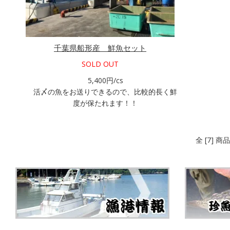
千葉県船形産 鮮魚セット
SOLD OUT
5,400円/cs
活〆の魚をお送りできるので、比較的長く鮮
度が保たれます！！
全 [7] 